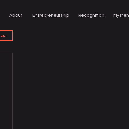
About
Entrepreneurship
Recognition
My Men
n up