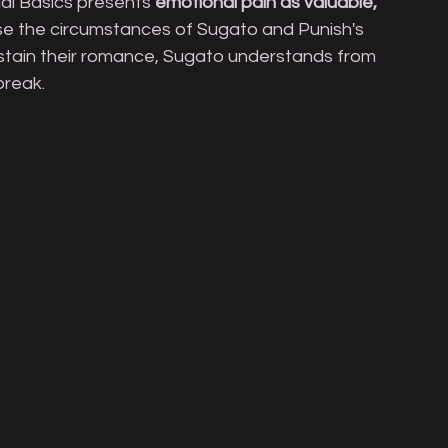
l Basics presents 
emotional pain as valuable, 
se the circumstances of Sugato and Punish's 
sustain their romance, Sugato understands from 
break.