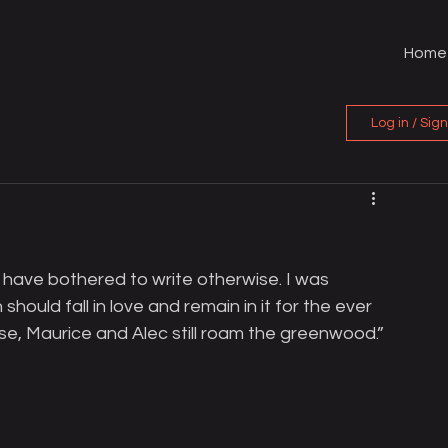
Home
Log in / Sig
 have bothered to write otherwise. I was 
ould fall in love and remain in it for the ever 
ense, Maurice and Alec still roam the greenwood.”