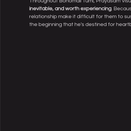
Throughout Bonomali Tumi, Prayasam Visua
inevitable, and worth experiencing
. Becau
relationship make it difficult for them to 
the beginning that he's destined for heart