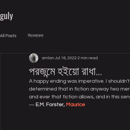
guly
All Posts
সিনেমাবেলা
amlan
Jul 16, 2022
2 min read
পরজন্মে হইয়ো রাধা...
A happy ending was imperative. I shouldn't
determined that in fiction anyway two men sh
and ever that fiction allows, and in this s
― 
E.M. Forster, 
Maurice