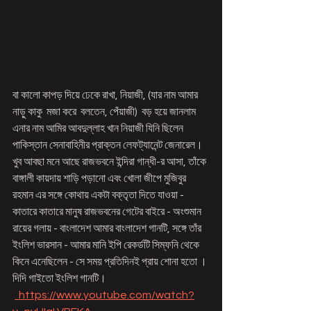
বা কালো কাপড় দিয়ে ঢেকে রাখা, নিয়াজী, (যার নাম আমার 
নাড়ু কাকু  মজা করে  বলতেন, পেঁয়াজী)  বড় হয়ে জানলাম 
এনার নাম আমির আবদুল্লাহ খান নিয়াজী যিনি ছিলেন 
পাকিস্তান সেনাবাহিনীর প্রাক্তন লেফট্যানেন্ট জেনারেল।  
খুব আবছা মনে আছে রাজভবনে ইন্দিরা গান্ধী-র আসা, তাঁকে 
বাঙ্গালী কায়দায় শাড়ি পড়ানো এবং খোলা জীপে মুজিবুর 
রহমান এর সঙ্গে কোথায় একটা বক্তৃতা দিতে যাওয়া - 
কাতারে কাতারে মানুষ রাজভবনের গেটের বাইরে - অংশুমান 
রায়ের গলায় - বাংলাদেশ আমার বাংলাদেশ গানটি, সঙ্গে তাঁর 
ইংলিশ ভারসান - আমার মানি ইপি রেকর্ডটি সিম্ফনি থেকে 
কিনে এনেছিলেন - সে সময় প্রতিদিনই প্রায় শোনা হতো । 
দিদি গাইতো ইংলিশ গানটি। 
  https://www.youtube.com/watch?