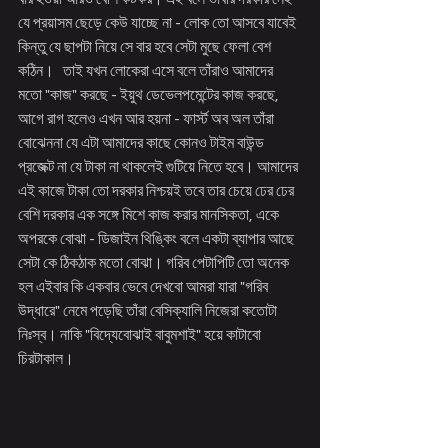
যে প্রয়াসম ছেড়ে কেউ যাচ্ছে না - লোক তো আসবে যাবেই 
কিন্তু যে ছাপটা নিয়ে সে বার হবে সেটা মুছে ফেলা বেশ 
কঠিন।   তাই যখন লোকেরা এসে বলে তাঁরাও আমাদের 
মতো "কাজ" করছে - ইয়ুথ ডেভেলপমেন্টের কাজ করছে,  
আগে রাগ হলেও এখন আর হয়না - ফার্স্ট অব অল তাঁরা 
বোঝেননা যে এটা আমাদের কাছে কোনও টাইম বাউন্ড 
প্রজেক্ট না যে টাকা না থাকলেই গুটিয়ে নিতে হবে। আমাদের 
এই কাজে টাকা তো দরকার নিশ্চয়ই তবে তার চেয়ে ঢের ঢের 
বেশি দরকার এক সঙ্গে মিশে কাজ করার মানসিকতা, একে 
অপরকে বোঝা - ডিজাইন থিঙ্কিং বলে একটা ব্যাপার আছে 
সেটা কে ঠিকঠাক মতো বোঝা। গরিব পেটাপিটি তো অনেক 
হল এইবার কি একবার ভেবে দেখবো আমরা যারা "গরিব 
উদ্ধারে" নেমে পড়েছি তাঁরা বেসিক্যালি নিজেরা কতোটা 
নিঃস্ব। নাকি "বিদ্যেবোঝাই বাবুমশাই" হয়ে কাটাবো 
চিরটাকাল। 