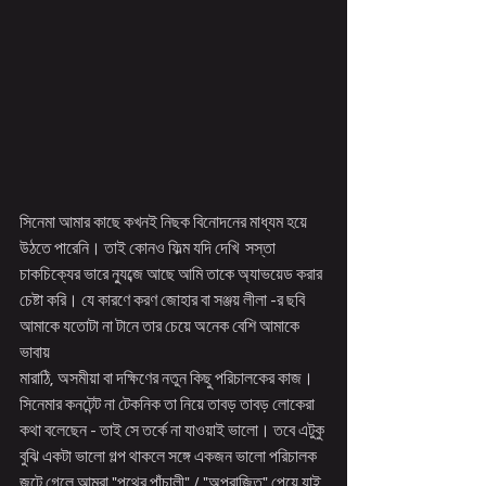
সিনেমা আমার কাছে কখনই নিছক বিনোদনের মাধ্যম হয়ে 
উঠতে পারেনি। তাই কোনও ফিল্ম যদি দেখি  সস্তা 
চাকচিক্যের ভারে ন্যুব্জে আছে আমি তাকে অ্যাভয়েড করার 
চেষ্টা করি। যে কারণে করণ জোহার বা সঞ্জয় লীলা -র ছবি 
আমাকে যতোটা না টানে তার চেয়ে অনেক বেশি আমাকে 
ভাবায় 
মারাঠি, অসমীয়া বা দক্ষিণের নতুন কিছু পরিচালকের কাজ। 
সিনেমার কনটেন্ট না টেকনিক তা নিয়ে তাবড় তাবড় লোকেরা 
কথা বলেছেন - তাই সে তর্কে না যাওয়াই ভালো। তবে এটুকু 
বুঝি একটা ভালো গল্প থাকলে সঙ্গে একজন ভালো পরিচালক 
জুটে গেলে আমরা "পথের পাঁচালী" / "অপরাজিত" পেয়ে যাই 