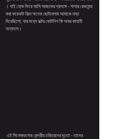
। যাই হোক ফিরে আসি আজকের প্রসঙ্গে - পাপার রেকমেন্ড 
করা কয়েকটা ফিল্ম অনেক ছোটবেলায় আমাকে নাড়া 
দিয়েছিলো, যার মধ্যে ডক্টর কোটনিশ কি অমর কাহানী 
অন্যতম। 
 এই সিনেমাগুলোর কেন্দ্রীয় চরিত্রদের দৃঢ়তা - তাদের 