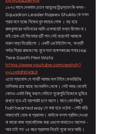
v=nyUIaLVBFKA
১৯৭৩ সালে দেখলাম চেতন আনন্দের হিন্দুস্তান কি কসম -  
Squadron Leader Rajeev Shukla কে তখন 
প্রায় মনে হচ্ছে নিজের খুব কাছের লোক । বড় হয়ে 
রাজকুমারের অভিনয়ের আমি একেবারেই ভক্ত ছিলাম না।  
যাই হোক এই সিনেমার দুটি গান সেই বয়েসেই আমাকে 
দারুণ নাড়া দিয়েছিলো । একটি এর টাইটেল সং, অন্যটি 
পর্দায় প্রিয়া রাজবংশের  মুখে লতা মঙ্গেশকারের গলায় Hai 
Tere Saath Meri Wafa 
https://www.youtube.com/watch?
v=LodghbVaLlI
এতো প্যাথোস যে গানটি আমার অল টাইম ফেভারিটের 
তালিকায় রয়ে আছে অনেকদিন থেকে। সেই সময় থেকেই 
কোনও একটা কিছু করলে সেটাতে পুরোপুরি নিজেকে ডুবিয়ে 
রাখতে হবে এই ব্যাপারটা চলে আসে। মানে কোনকিছুই 
half hearted way তে করা হয়ে ওঠেনা - সেটা বাড়ি 
সাজানোই হোক বা প্রয়াসম। কাউকে ফলস প্রমিস দেওয়া 
বা কারো কাজ স্যাবোট্যাজ করা এগুলো মাথাতেও আসেনা - 
আর তাই গত ২৪ বছর প্রয়াসম নিয়েই পুরো ভরে আছি।  