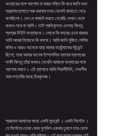
অন্যায়ের সঙ্গে আপোষ না করার শক্তি কি করে জানি যখন 
প্রয়াসম চালাতে শুরু করলাম তখন থেকেই মাথাতে গেড়ে 
বসেছিলো। যেন যে কাজটা করতে নেমেছি সেখান থেকে 
কখনও সরে না আসি। তাই প্রতিকূলতা এসেছে কিন্তু 
প্রশ্রয় দিইনি অন্যায়কে। লোকে কি বলবের চেয়ে বারবার 
ভাবি আমরা নিজেকে কি বলবো। আমি জানি সুজিত সেলিম 
মনিষ ও আরও অনেকে যারা আমার অনট্র্যাকের স্টুডেন্ট 
ছিলো, তারা আমার অনেক ইম্পালসিভ ব্যাপার স্যাপারের 
সাক্ষী কিন্তু তাঁরা কখনও দেখেনি আমাকে অন্যায়ের সঙ্গে 
আপোষ করতে। এই ব্যাপারে আমি পিয়ালীদিদি, দেবাশীষ 
আর সপ্তর্ষির কাছে চিরকৃতজ্ঞ।   
প্রয়াসম আমাদের কাছে একটা মুভমেন্ট । একটা সিস্টেম । 
যে সিস্টেমে ঢোকা যেমন মুশকিল একবার ঢুকলে তার থেকে 
বার হওয়া আরও বেশি কষ্টকর। এই বলে ভাবার দরকার নেই 