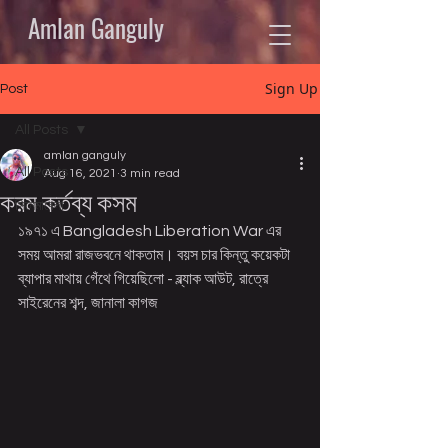
Amlan Ganguly
Sign Up
Post
All Posts
amlan ganguly
All Posts
Aug 16, 2021
3 min read
করম কর্তব্য কসম
সিনেমাবেলা
১৯৭১ এ Bangladesh Liberation War এর 
সময় আমরা রাজভবনে থাকতাম। বয়স চার কিন্তু কয়েকটা 
ব্যাপার মাথায় গেঁথে গিয়েছিলো - ব্ল্যাক আউট, রাত্রে 
সাইরেনের শব্দ, জানালা কাগজ